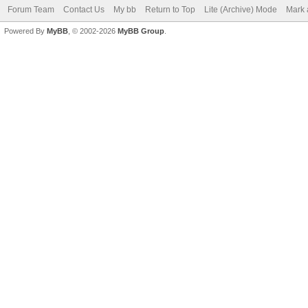
Forum Team
Contact Us
My bb
Return to Top
Lite (Archive) Mode
Mark 
Powered By
MyBB
, © 2002-2026
MyBB Group
.